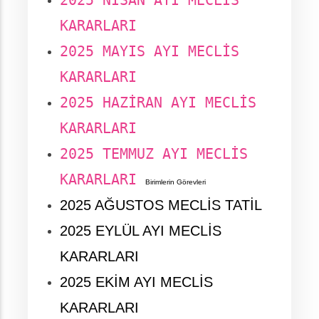
2025 NİSAN AYI MECLİS
KARARLARI
2025 MAYIS AYI MECLİS
KARARLARI
2025 HAZİRAN AYI MECLİS
KARARLARI
2025 TEMMUZ AYI MECLİS
KARARLARI
Birimlerin Görevleri
2025 AĞUSTOS MECLİS TATİL
2025 EYLÜL AYI MECLİS
KARARLARI
2025 EKİM AYI MECLİS
KARARLARI