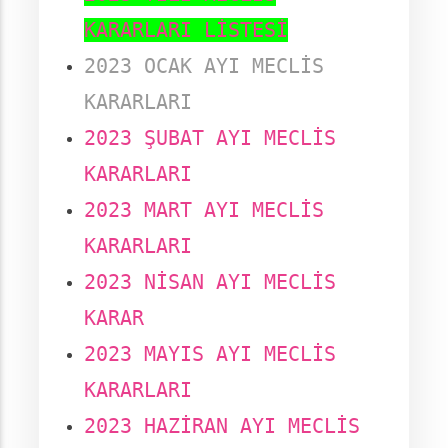
KARARLARI LİSTESİ
2023 OCAK AYI MECLİS
KARARLARI
2023 ŞUBAT AYI MECLİS
KARARLARI
2023 MART AYI MECLİS
KARARLARI
2023 NİSAN AYI MECLİS
KARAR
2023 MAYIS AYI MECLİS
KARARLARI
2023 HAZİRAN AYI MECLİS