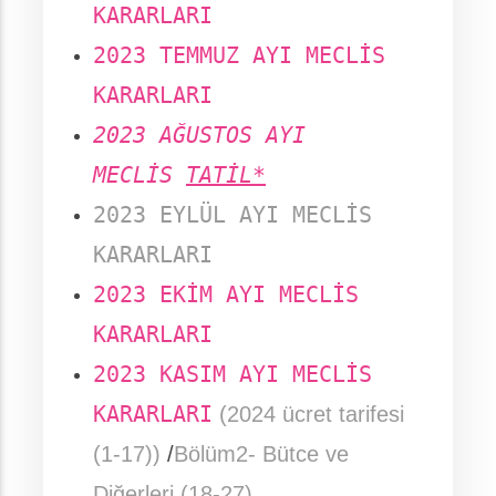
KARARLARI
2023 TEMMUZ AYI MECLİS
KARARLARI
2023 AĞUSTOS AYI
MECLİS
TATİL*
2023 EYLÜL AYI MECLİS
KARARLARI
2023 EKİM AYI MECLİS
KARARLARI
2023 KASIM AYI MECLİS
KARARLARI
(2024 ücret tarifesi
(1-17))
/
Bölüm2- Bütce ve
Diğerleri (18-27)