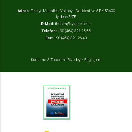
Adres:
Fethiye Mahallesi Yalıboyu Caddesi No:5 PK:53600
İyidere/RİZE
E-Mail:
iletisim@iyidere.bel.tr
Telefon:
+90 (464) 321 25 65
Fax:
+90 (464) 321 26 40
Kodlama & Tasarım : Rizedeyiz Bilgi İşlem
OKAMAA
ilan.gov.tr