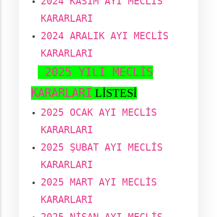
2024 KASIM AYI MECLİS
KARARLARI
2024 ARALIK AYI MECLİS
KARARLARI
2025 YILI MECLİS
KARARLARI
LİSTESİ
2025 OCAK AYI MECLİS
KARARLARI
2025 ŞUBAT AYI MECLİS
KARARLARI
2025 MART AYI MECLİS
KARARLARI