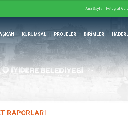
Ana Sayfa
Fotoğraf Gale
AŞKAN
KURUMSAL
PROJELER
BİRİMLER
HABER
ET RAPORLARI