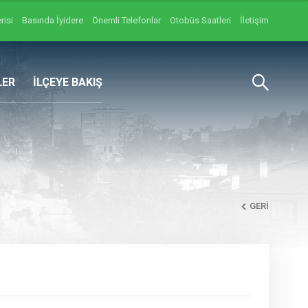
risi
Basında İyidere
Önemli Telefonlar
Otobüs Saatleri
İletişim
LER
İLÇEYE BAKIŞ
GERI