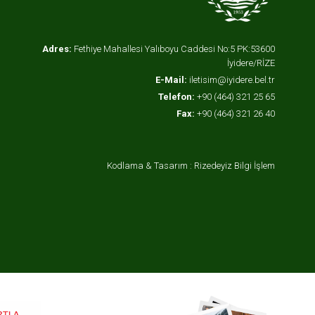
Adres:
Fethiye Mahallesi Yalıboyu Caddesi No:5 PK:53600
İyidere/RİZE
E-Mail:
iletisim@iyidere.bel.tr
Telefon:
+90 (464) 321 25 65
Fax:
+90 (464) 321 26 40
Kodlama & Tasarım : Rizedeyiz Bilgi İşlem