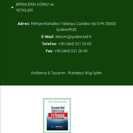
BİRİMLERİN GÖREV ve
YETKİLERİ
Adres:
Fethiye Mahallesi Yalıboyu Caddesi No:5 PK:53600
İyidere/RİZE
E-Mail:
iletisim@iyidere.bel.tr
Telefon:
+90 (464) 321 25 65
Fax:
+90 (464) 321 26 40
Kodlama & Tasarım : Rizedeyiz Bilgi İşlem
OKAMAA