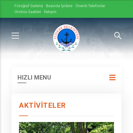
Fotoğraf Galerisi
Basında İyidere
Önemli Telefonlar
Otobüs Saatleri
İletişim
HIZLI MENU
AKTİVİTELER