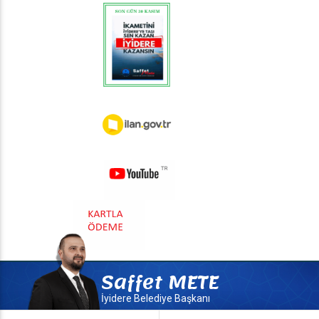
OKAMAA
ilan.gov.tr
youtube
HIZLI BORÇ ÖDEME
Saffet METE
İyidere Belediyesi
Rizedeyiz Bilgi İşlem
İyidere Belediye Başkanı