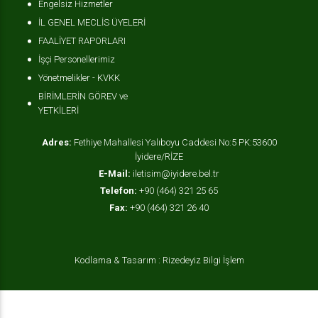
Engelsiz Hizmetler
İL GENEL MECLİS ÜYELERİ
FAALİYET RAPORLARI
İşçi Personellerimiz
Yönetmelikler - KVKK
BİRİMLERİN GÖREV ve
YETKİLERİ
Adres:
Fethiye Mahallesi Yalıboyu Caddesi No:5 PK:53600
İyidere/RİZE
E-Mail:
iletisim@iyidere.bel.tr
Telefon:
+90 (464) 321 25 65
Fax:
+90 (464) 321 26 40
Kodlama & Tasarım : Rizedeyiz Bilgi İşlem