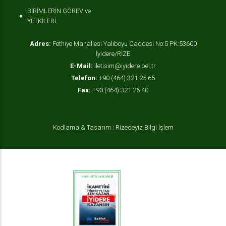
BİRİMLERİN GÖREV ve
YETKİLERİ
Adres:
Fethiye Mahallesi Yalıboyu Caddesi No:5 PK:53600
İyidere/RİZE
E-Mail:
iletisim@iyidere.bel.tr
Telefon:
+90 (464) 321 25 65
Fax:
+90 (464) 321 26 40
Kodlama & Tasarım : Rizedeyiz Bilgi İşlem
OKAMAA