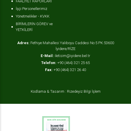
FAALİYET RAPORLARI
İşçi Personellerimiz
Yönetmelikler - KVKK
BİRİMLERİN GÖREV ve
YETKİLERİ
Adres:
Fethiye Mahallesi Yalıboyu Caddesi No:5 PK:53600
İyidere/RİZE
E-Mail:
iletisim@iyidere.bel.tr
Telefon:
+90 (464) 321 25 65
Fax:
+90 (464) 321 26 40
Kodlama & Tasarım : Rizedeyiz Bilgi İşlem
OKAMAA