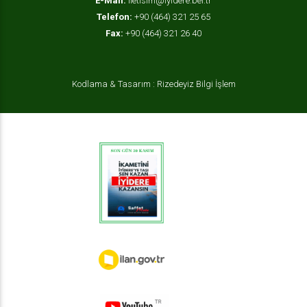
E-Mail:
iletisim@iyidere.bel.tr
Telefon:
+90 (464) 321 25 65
Fax:
+90 (464) 321 26 40
Kodlama & Tasarım : Rizedeyiz Bilgi İşlem
OKAMAA
ilan.gov.tr