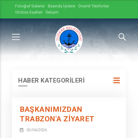
Fotoğraf Galerisi
Basında İyidere
Önemli Telefonlar
Otobüs Saatleri
İletişim
HABER KATEGORİLERİ
BAŞKANIMIZDAN
TRABZON'A ZIYARET
02/04/2026